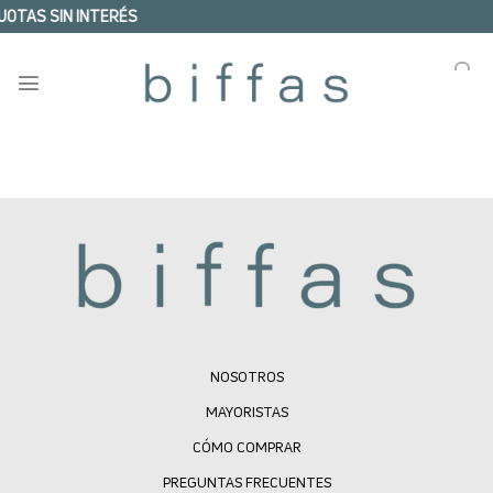
Skip
UOTAS SIN INTERÉS
to
content
0
NOSOTROS
MAYORISTAS
CÓMO COMPRAR
PREGUNTAS FRECUENTES